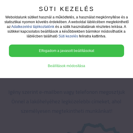
SÜTI KEZELÉS
Weboldalunk sütiket használ a működtetés, a használat megkönnyítése és a
statisztikai nyomon követés érdekében. A weboldal láblécében megtekinthető
az
Adatkezelési tájékoztatónk
és a sütik használatának részletes leírása. A
sütikkel kapcsolatos beállítások a későbbiekben bármikor módosíthatók a
láblécben található
Süti kezelés
feliratra kattintva.
Elfogadom a javasolt beállításokat
Beállítások módosítása
Tekintse meg referencia munkáinkat!
Igény szerint e-mailben vagy telefonon megosztjuk
Önnel a lakóhelyéhez legközelebbi címeket, ahol
személyesen megtekintheti munkánkat!