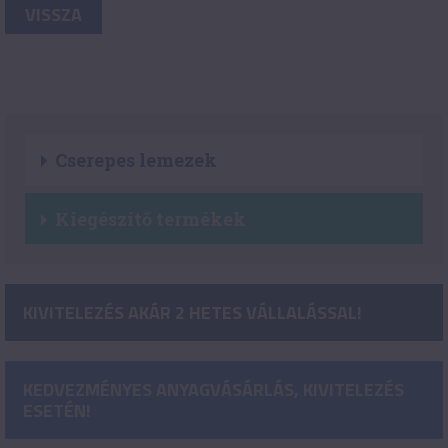
VISSZA
Cserepes lemezek
Kiegészítő termékek
KIVITELEZÉS AKÁR 2 HETES VÁLLALÁSSAL!
KEDVEZMÉNYES ANYAGVÁSÁRLÁS, KIVITELEZÉS
ESETÉN!