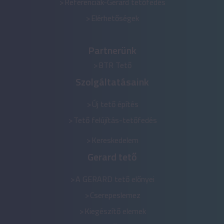
Referenciák-Gerard tetőfedés
Elérhetőségek
Partnerünk
BTR Tető
Szolgáltatásaink
Új tető építés
Tető felújítás-tetőfedés
Kereskedelem
Gerard tető
A GERARD tető előnyei
Cserepeslemez
Kiegészítő elemek