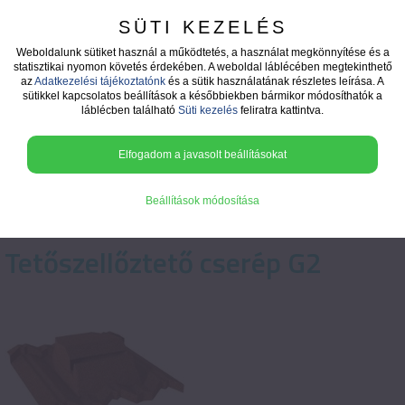
SÜTI KEZELÉS
Weboldalunk sütiket használ a működtetés, a használat megkönnyítése és a
statisztikai nyomon követés érdekében. A weboldal láblécében megtekinthető
az
Adatkezelési tájékoztatónk
és a sütik használatának részletes leírása. A
Kiegészítő termékek
sütikkel kapcsolatos beállítások a későbbiekben bármikor módosíthatók a
láblécben található
Süti kezelés
feliratra kattintva.
Elfogadom a javasolt beállításokat
Beállítások módosítása
Tetőszellőztető cserép G2