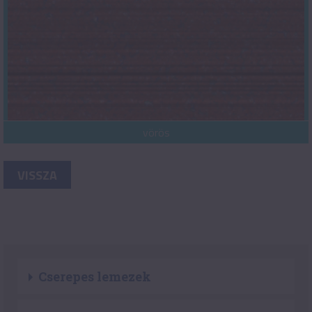
vörös
VISSZA
Cserepes lemezek