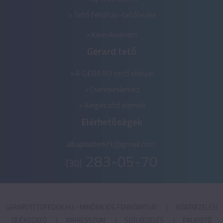
Tető felújítás-tetőfedés
Kereskedelem
Gerard tető
A GERARD tető előnyei
Cserepeslemez
Kiegészítő elemek
Elérhetőségek
albaplasterkft@gmail.com
283-05-70
(30)
GERARDTETOFEDOK.HU - MINDEN JOG FENNTARTVA!
|
ADATKEZELÉSI
TÁJÉKOZATÓ
|
IMPRESSZUM
|
SÜTI KEZELÉS
|
PALATETŐ