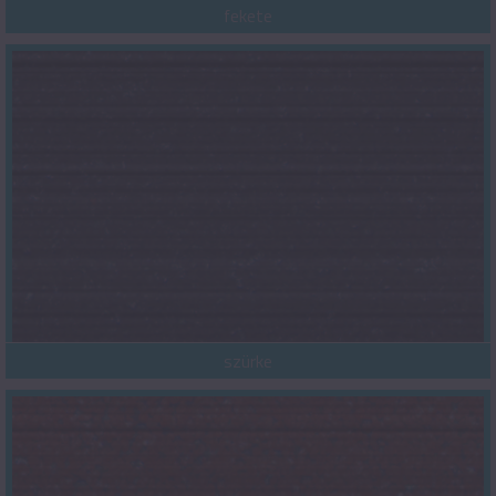
fekete
szürke