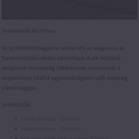
Termékkód: 84201xxx
Az új GERARD Eleganta tetőprofil az elegancia és
funkcionalitás ideális párosítása. A sík felületű
szögletes formavilág tökéletesen harmonizál a
napjainkban hódító egyszerűségben rejlő szépség
iránti vággyal.
Jellemzők:
Cserép hossza: 1305mm
Hasznos hossz: 1260mm
Hasznos lejtés irányú méret: 320mm